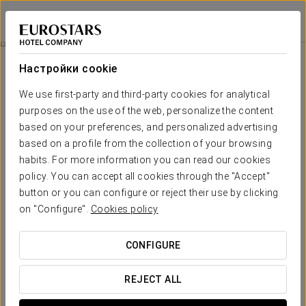
Exe Almería Centro
ALMERÍA
Войти в Star Tr
Бизнес-Опыт
Настройки cookie
We use first-party and third-party cookies for analytical
purposes on the use of the web, personalize the content
based on your preferences, and personalized advertising
based on a profile from the collection of your browsing
habits. For more information you can read our cookies
policy. You can accept all cookies through the "Accept"
button or you can configure or reject their use by clicking
on "Configure".
Cookies policy
10€
Бизнес-опыт
CONFIGURE
Гибкий график — всё продумано, чтобы соответствовать
вашему расписанию.
REJECT ALL