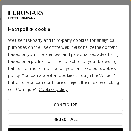
Exe Almería Centro
ALMERÍA
Войти в Star Tr
Номера
Настройки cookie
Номера
Необходимые вам комфорт и
We use first-party and third-party cookies for analytical
отдых
purposes on the use of the web, personalize the content
based on your preferences, and personalized advertising
based on a profile from the collection of your browsing
Номера отеля Exe Almería Centro были разработаны для того,
habits. For more information you can read our cookies
чтобы предложить расслабляющее и элегантное пребывание.
Каждое пространство создано для вашего максимального
policy. You can accept all cookies through the "Accept"
комфорта в уютной атмосфере, располагающей к отдыху.
button or you can configure or reject their use by clicking
on "Configure".
Cookies policy
ОСНОВНЫЕ УСЛУГИ
CONFIGURE
номера
REJECT ALL