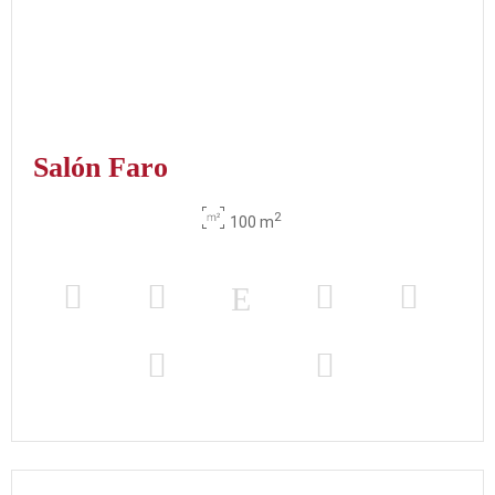
231 m
x m
altura
Alpujarra
2
80 m
55
-
-
-
-
-
x m
altura
Salón Faro
Nevada
2
210 m
90
-
-
-
-
-
2
100 m
x m
altura
Real
2
322 m
240
-
-
-
-
-
x m
altura