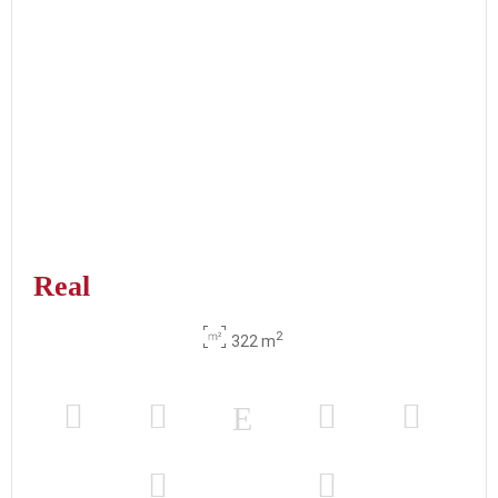
Real
2
322 m