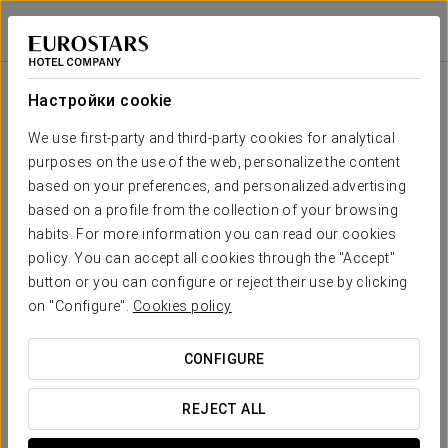
Exe Almería Centro
ALMERÍA
Войти в Star Tr
Зала
П-
Совет
Класс
Банкет
Банкет
Театр
Кабаре
образная
директоров
Настройки cookie
Salón Faro
2
100 m
Ваше мероприятие в
We use first-party and third-party cookies for analytical
-
100
70
30
-
150
x m
purposes on the use of the web, personalize the content
altura
based on your preferences, and personalized advertising
Sala Indalo
based on a profile from the collection of your browsing
2
120 m
-
100
70
30
-
150
habits. For more information you can read our cookies
x m
ЗАПРОСИТЬ СМЕТУ
policy. You can accept all cookies through the "Accept"
altura
button or you can configure or reject their use by clicking
Sala
on "Configure".
Cookies policy
Almanzora
2
-
-
6
6
-
15
18 m
x m
CONFIGURE
altura
Sala
REJECT ALL
Almedina
2
-
-
6
6
-
15