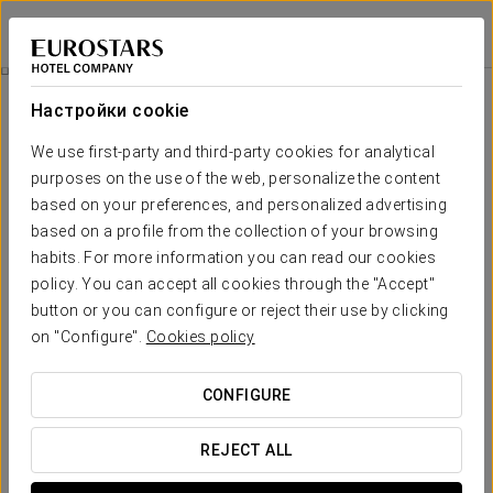
Exe City Park
ПРАГА
Войти в Star Tr
Комфортный Опыт
Настройки cookie
We use first-party and third-party cookies for analytical
purposes on the use of the web, personalize the content
based on your preferences, and personalized advertising
based on a profile from the collection of your browsing
habits. For more information you can read our cookies
policy. You can accept all cookies through the "Accept"
button or you can configure or reject their use by clicking
on "Configure".
Cookies policy
15 €
Комфортный опыт
CONFIGURE
Гибкий график — всё продумано, чтобы соответствовать
вашему расписанию.
REJECT ALL