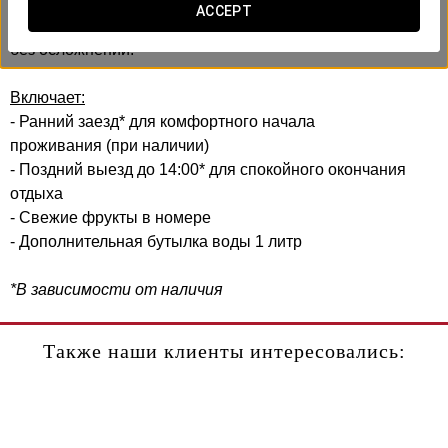
В Exe City Park мы создали этот комфортный опыт,
ACCEPT
учитывая вашу эффективность и удобство. Без спешки,
без осложнений.
Включает:
- Ранний заезд* для комфортного начала
проживания (при наличии)
- Поздний выезд до 14:00* для спокойного окончания
отдыха
- Свежие фрукты в номере
- Дополнительная бутылка воды 1 литр
*В зависимости от наличия
Также наши клиенты интересовались: