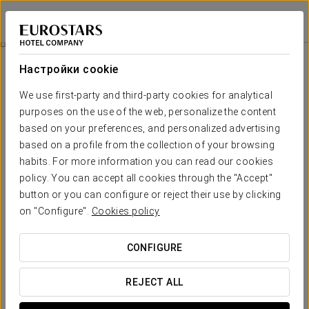
Exe City Park
ПРАГА
Войти в Star Tr
Pомантический Опыт
Настройки cookie
We use first-party and third-party cookies for analytical
purposes on the use of the web, personalize the content
based on your preferences, and personalized advertising
based on a profile from the collection of your browsing
habits. For more information you can read our cookies
policy. You can accept all cookies through the "Accept"
button or you can configure or reject their use by clicking
on "Configure".
Cookies policy
20€
Pомантический опыт
CONFIGURE
Детали, чтобы удивить. Всё готово, чтобы вы могли
просто наслаждаться любовью.
REJECT ALL