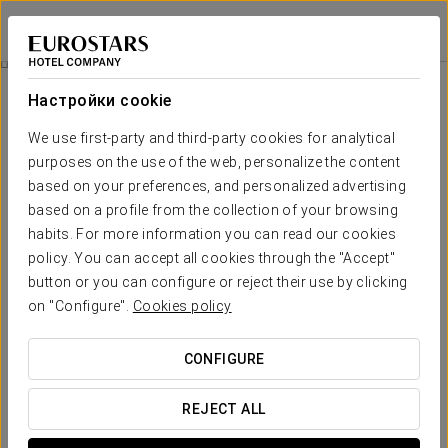
Exe Convention Plaza Madrid
МАДРИД
Войти в Star Tr
Pомантический Опыт
Настройки cookie
We use first-party and third-party cookies for analytical
purposes on the use of the web, personalize the content
based on your preferences, and personalized advertising
based on a profile from the collection of your browsing
habits. For more information you can read our cookies
policy. You can accept all cookies through the "Accept"
button or you can configure or reject their use by clicking
on "Configure".
Cookies policy
18 €
Pомантический опыт
CONFIGURE
Детали, чтобы удивить. Всё готово, чтобы вы могли
просто наслаждаться любовью.
REJECT ALL