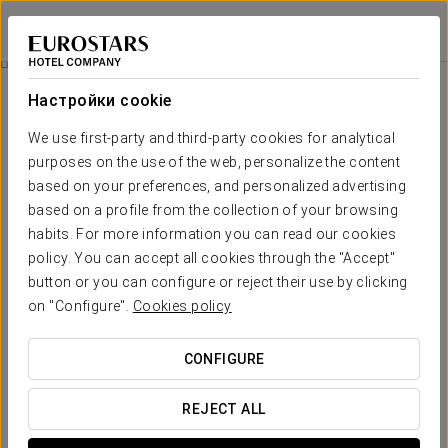
Exe Convention Plaza Madrid
МАДРИД
Войти в Star Tr
Специальные Предложения
Настройки cookie
Специальные Предложения
We use first-party and third-party cookies for analytical
purposes on the use of the web, personalize the content
based on your preferences, and personalized advertising
based on a profile from the collection of your browsing
habits. For more information you can read our cookies
Pомантический опыт
policy. You can accept all cookies through the "Accept"
button or you can configure or reject their use by clicking
18 €
on "Configure".
Cookies policy
ПОСМОТРЕТЬ ПРЕДЛОЖЕНИЕ
CONFIGURE
REJECT ALL