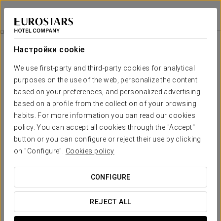
Exe Coruña
А-КОРУНЬЯ
Войти в Star Tr
Номера
Настройки cookie
Номера
Необходимые вам комфорт и
We use first-party and third-party cookies for analytical
отдых
purposes on the use of the web, personalize the content
based on your preferences, and personalized advertising
based on a profile from the collection of your browsing
В отеле
Exe Coruña
гостям предлагают светлые и очень
habits. For more information you can read our cookies
просторные номера, с окнами, выходящими на улицу, и
великолепным обслуживанием.
policy. You can accept all cookies through the "Accept"
button or you can configure or reject their use by clicking
Гости могут расслабиться и насладиться комфортабельным
отдыхом, поскольку в номерах все продумано до мелочей,
on "Configure".
Cookies policy
чтобы пребывание в Ла-Корунье было безупречным.
ОСНОВНЫЕ УСЛУГИ
CONFIGURE
REJECT ALL
номера