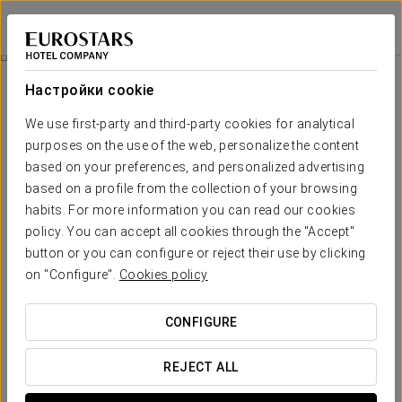
Exe Coruña
А-КОРУНЬЯ
Войти в Star Tr
Спортивные Команды
Настройки cookie
Спортивные команды
We use first-party and third-party cookies for analytical
purposes on the use of the web, personalize the content
В Exe Coruña мы понимаем потребности спортивных команд
и предлагаем спокойную, уединённую атмосферу, тщательно
based on your preferences, and personalized advertising
продуманную до каждой детали. Мы предоставляем
based on a profile from the collection of your browsing
варианты отдыха и индивидуальные меню, универсальные
habits. For more information you can read our cookies
залы для встреч и технических брифингов, а также
policy. You can accept all cookies through the "Accept"
возможность приватизации целых этажей для обеспечения
button or you can configure or reject their use by clicking
безопасности и концентрации. Наш опыт работы с
командами высокого уровня говорит сам за себя.
on "Configure".
Cookies policy
CONFIGURE
REJECT ALL