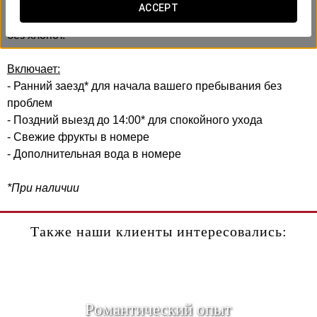
В отеле Exe Cuenca мы создали этот комфортный опыт с
ACCEPT
заботой о вашей эффективности и удобстве. Без спешки,
без хлопот.
Включает:
- Ранний заезд* для начала вашего пребывания без
проблем
- Поздний выезд до 14:00* для спокойного ухода
- Свежие фрукты в номере
- Дополнительная вода в номере
*При наличии
Также наши клиенты интересовались:
Pомантический опыт