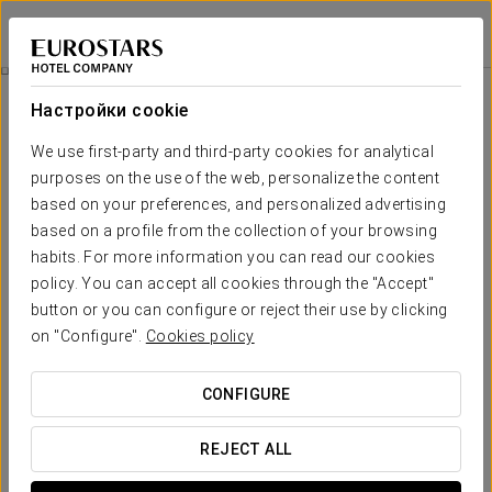
Exe Cuenca
КУЭНКА
Войти в Star Tr
Комфортный Опыт
Настройки cookie
We use first-party and third-party cookies for analytical
purposes on the use of the web, personalize the content
based on your preferences, and personalized advertising
based on a profile from the collection of your browsing
habits. For more information you can read our cookies
policy. You can accept all cookies through the "Accept"
button or you can configure or reject their use by clicking
on "Configure".
Cookies policy
15 €
Комфортный опыт
CONFIGURE
Гибкий график, всё продумано, чтобы подстроиться под
ваше расписание.
REJECT ALL