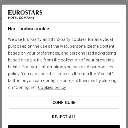
Exe Guadalete
КАДИС - ХЕРЕС-ДЕ-ЛА-ФРОНТЕРА
Войти в Star Tr
Экскурсия На Винодельню Fundador
Настройки cookie
We use first-party and third-party cookies for analytical
purposes on the use of the web, personalize the content
based on your preferences, and personalized advertising
based on a profile from the collection of your browsing
habits. For more information you can read our cookies
policy. You can accept all cookies through the "Accept"
button or you can configure or reject their use by clicking
Экскурсия на винодельню Fundador
on "Configure".
Cookies policy
Откройте для себя одну из самых знаковых виноделен
CONFIGURE
Хереса во время экскурсии с гидом, которая перенесёт
вас в XIX век и познакомит с её историей и
REJECT ALL
винодельческими традициями.