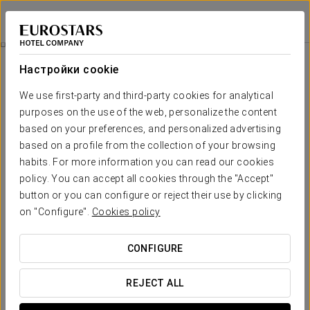
Exe Las Margas Golf
УЭСКА - LATAS
Войти в Star Tr
Canyoning
Настройки cookie
We use first-party and third-party cookies for analytical
purposes on the use of the web, personalize the content
based on your preferences, and personalized advertising
based on a profile from the collection of your browsing
habits. For more information you can read our cookies
policy. You can accept all cookies through the "Accept"
button or you can configure or reject their use by clicking
on "Configure".
Cookies policy
€49 per person
Canyoning
CONFIGURE
Пробуди свой авантюрный дух и займись каньонингом в
отеле Exe Las Margas Golf
REJECT ALL