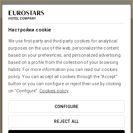
Exe Mitre
БАРСЕЛОНА
Войти в Star Tr
Настройки cookie
We use first-party and third-party cookies for analytical
purposes on the use of the web, personalize the content
Exe Mitre
based on your preferences, and personalized advertising
based on a profile from the collection of your browsing
БАРСЕЛОНА
habits. For more information you can read our cookies
policy. You can accept all cookies through the "Accept"
button or you can configure or reject their use by clicking
on "Configure".
Cookies policy
CONFIGURE
КОГДА ВЫ ХОТИТЕ ОТПРАВИТЬСЯ В ПУТЕШЕСТВИЕ?
REJECT ALL

