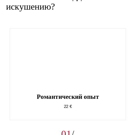
искушению?
Pомантический опыт
22 €
01