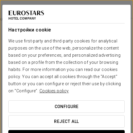
Exe Mitre
БАРСЕЛОНА
Войти в Star Tr
Специальные Предложения
Настройки cookie
Специальные Предложения
We use first-party and third-party cookies for analytical
purposes on the use of the web, personalize the content
based on your preferences, and personalized advertising
based on a profile from the collection of your browsing
habits. For more information you can read our cookies
Pомантический опыт
policy. You can accept all cookies through the "Accept"
button or you can configure or reject their use by clicking
22 €
on "Configure".
Cookies policy
ПОСМОТРЕТЬ ПРЕДЛОЖЕНИЕ
CONFIGURE
REJECT ALL