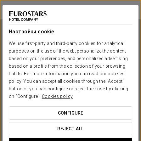
Exe Sevilla Macarena
СЕВИЛЬЯ
Войти в Star Tr
Настройки cookie
We use first-party and third-party cookies for analytical
purposes on the use of the web, personalize the content
Exe Sevilla Macarena
based on your preferences, and personalized advertising
based on a profile from the collection of your browsing
СЕВИЛЬЯ
habits. For more information you can read our cookies
policy. You can accept all cookies through the "Accept"
button or you can configure or reject their use by clicking
on "Configure".
Cookies policy
CONFIGURE
КОГДА ВЫ ХОТИТЕ ОТПРАВИТЬСЯ В ПУТЕШЕСТВИЕ?
REJECT ALL

