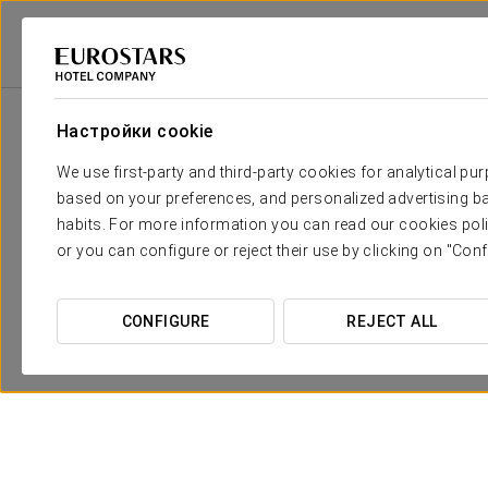
2
Зала
m
Размеры
Andalucia
2
x
Настройки cookie
465 m
We use first-party and third-party cookies for analytical pu
Guadalquivir
2
x
297 m
based on your preferences, and personalized advertising ba
habits. For more information you can read our cookies poli
Triana
2
x
61 m
or you can configure or reject their use by clicking on "Conf
Sevilla
2
x
53 m
CONFIGURE
REJECT ALL
Italica
2
x
43 m
Giralda
2
x
40 m
Barqueta
2
x
21 m