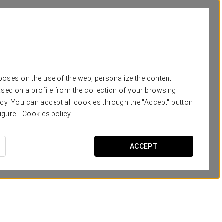
Класс
Банкет
Банкет
П-образ
280
500
350
-
Ваше мероприятие в
rposes on the use of the web, personalize the content
180
250
200
50
sed on a profile from the collection of your browsing
cy. You can accept all cookies through the "Accept" button
-
40
35
25
igure".
Cookies policy
-
30
30
20
ЗАПРОСИТЬ СМЕТУ
ACCEPT
-
28
20
15
-
28
20
-
-
6
6
10