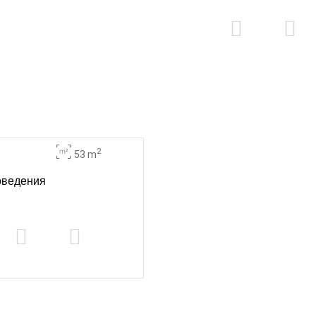
2
53 m
роведения