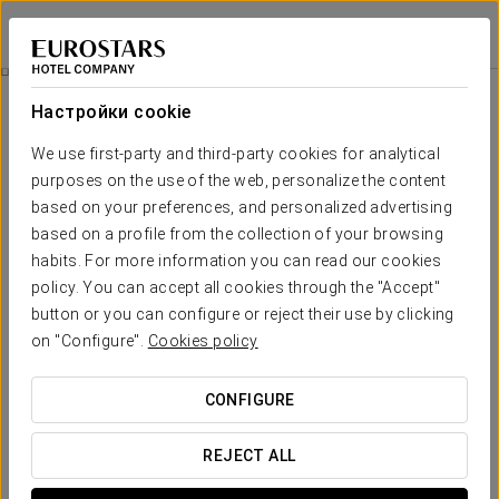
Exe Sevilla Macarena
СЕВИЛЬЯ
Войти в Star Tr
Pомантический Опыт
Настройки cookie
We use first-party and third-party cookies for analytical
purposes on the use of the web, personalize the content
based on your preferences, and personalized advertising
based on a profile from the collection of your browsing
habits. For more information you can read our cookies
policy. You can accept all cookies through the "Accept"
button or you can configure or reject their use by clicking
on "Configure".
Cookies policy
30€
Pомантический опыт
CONFIGURE
Проведите незабываемую романтическую ночь, полную
деталей, в отеле Exe Sevilla Macarena.
REJECT ALL