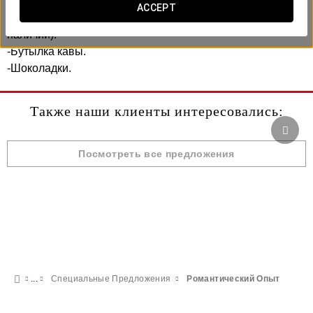
Включает в себя:
ACCEPT
-Повышение категории номера до улучшенного (при
наличии).
-Бутылка кавы.
-Шоколадки.
Также наши клиенты интересовались:
Посмотреть все предложения
Специальные Предложения
Pомантический Опыт