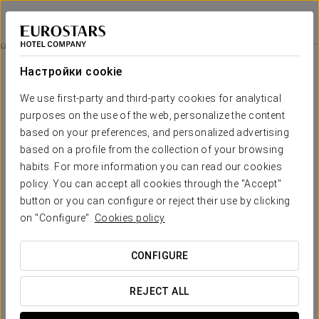
Ikonik Gran Vía
МАДРИД
Войти в Star Tr
Celebrate With Us!
Настройки cookie
We use first-party and third-party cookies for analytical
purposes on the use of the web, personalize the content
based on your preferences, and personalized advertising
based on a profile from the collection of your browsing
habits. For more information you can read our cookies
policy. You can accept all cookies through the "Accept"
button or you can configure or reject their use by clicking
20 €
on "Configure".
Cookies policy
Celebrate with us!
CONFIGURE
Congrats!
REJECT ALL
Celebrate your birthday, anniversary or a special event