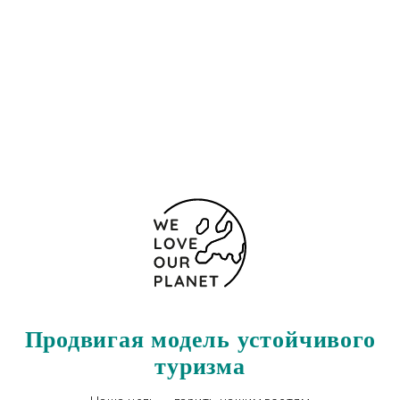
14003 Испания
(+34) 957222462
+34957480405
Форма обратной связи
Продвигая модель устойчивого
туризма