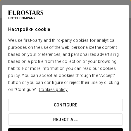
Tandem El Patio
КОРДОВА
Войти в Star Tr
Настройки cookie
We use first-party and third-party cookies for analytical
Tandem El Patio
purposes on the use of the web, personalize the content
based on your preferences, and personalized advertising
КОРДОВА
based on a profile from the collection of your browsing
habits. For more information you can read our cookies
policy. You can accept all cookies through the "Accept"
button or you can configure or reject their use by clicking
on "Configure".
Cookies policy
CONFIGURE
КОГДА ВЫ ХОТИТЕ ОТПРАВИТЬСЯ В ПУТЕШЕСТВИЕ?
REJECT ALL

