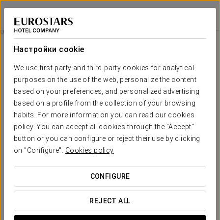
Áurea Museum
ЛИССАБОН
Войти в Star Tr
Mini-Tour Of The Hotel’S Archaeological Remains
Настройки cookie
We use first-party and third-party cookies for analytical
purposes on the use of the web, personalize the content
based on your preferences, and personalized advertising
based on a profile from the collection of your browsing
habits. For more information you can read our cookies
policy. You can accept all cookies through the "Accept"
button or you can configure or reject their use by clicking
Mini-tour of the hotel’s
on "Configure".
Cookies policy
archaeological remains
CONFIGURE
Присоединяйтесь к нам на экскурсию по
археологическим раскопкам в Aurea Museum
!
REJECT ALL
Эти экскурсии с гидом приглашают вас исследовать