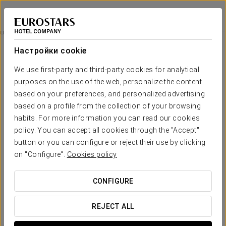
Áurea Museum
ЛИССАБОН
Войти в Star Tr
Pомантический Опыт
Настройки cookie
We use first-party and third-party cookies for analytical
purposes on the use of the web, personalize the content
based on your preferences, and personalized advertising
based on a profile from the collection of your browsing
habits. For more information you can read our cookies
policy. You can accept all cookies through the "Accept"
button or you can configure or reject their use by clicking
45 €
on "Configure".
Cookies policy
Pомантический опыт
CONFIGURE
Чтобы насладиться вашей любовью вместе в Áurea
Museum.
REJECT ALL
Не упустите эту возможность. Просыпайтесь без