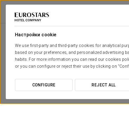
Eurostars Hotel Company
Испания
Logroño
Áurea Palacio De Corre
Настройки cookie
We use first-party and third-party cookies for analytical pu
based on your preferences, and personalized advertising ba
habits. For more information you can read our cookies poli
or you can configure or reject their use by clicking on "Conf
CONFIGURE
REJECT ALL