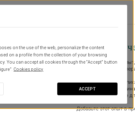
os
Специальные Предложения
Гастрономический Опыт
40 €
Гастрономич
rposes on the use of the web, personalize the content
sed on a profile from the collection of your browsing
Гастрономический опыт,
cy. You can accept all cookies through the "Accept" button
комфорте вашего номер
igure".
Cookies policy
- Ассорти мясных делик
- Бутылка красного вина
ACCEPT
Идеальное сочетание дл
Добавьте этот опыт в п