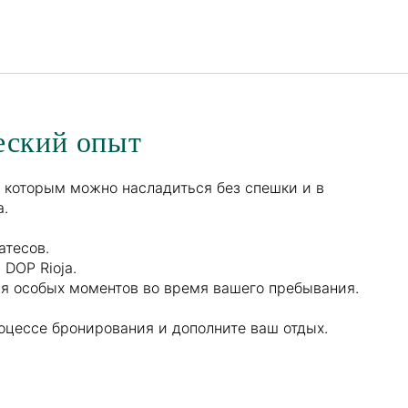
Русский
Войти в Star Traveler или
еский опыт
 которым можно насладиться без спешки и в
а.
атесов.
 DOP Rioja.
я особых моментов во время вашего пребывания.
роцессе бронирования и дополните ваш отдых.