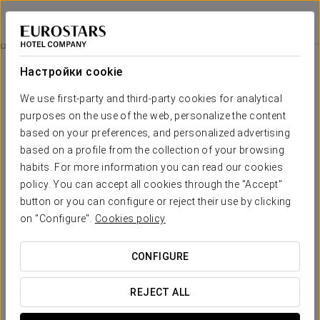
Áurea Palacio de Correos
ЛОГРОНЬО
Войти в Star Tr
Pомантический Опыт
Настройки cookie
We use first-party and third-party cookies for analytical
purposes on the use of the web, personalize the content
based on your preferences, and personalized advertising
based on a profile from the collection of your browsing
habits. For more information you can read our cookies
policy. You can accept all cookies through the "Accept"
button or you can configure or reject their use by clicking
30€
on "Configure".
Cookies policy
Pомантический опыт
CONFIGURE
Чтобы насладиться вашей любовью вместе в Áurea
Palacio de Correos.
REJECT ALL
Не упустите эту ограниченную возможность.