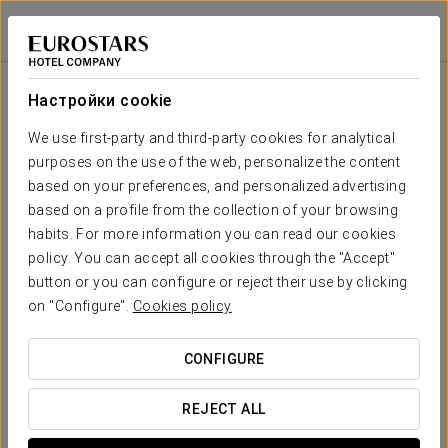
История И Дизайн Интерьера
Áurea Palacio de la Tinta
МАЛАГА
Войти в Star Tr
История и дизайн интерьера
Настройки cookie
Áurea Palacio de la Tinta возвращает к жизни память об
одном из самых уникальных зданий Малаги,
We use first-party and third-party cookies for analytical
переосмысливая её через современный взгляд. Его
purposes on the use of the web, personalize the content
железнодорожное прошлое, модернистская архитектура
based on your preferences, and personalized advertising
и художественное вдохновение Пикассо сосуществуют в
based on a profile from the collection of your browsing
отеле с яркой индивидуальностью.
habits. For more information you can read our cookies
policy. You can accept all cookies through the "Accept"
button or you can configure or reject their use by clicking
on "Configure".
Cookies policy
CONFIGURE
REJECT ALL