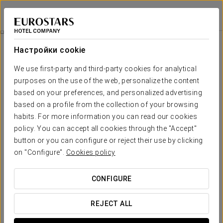
Áurea Palacio de la Tinta
МАЛАГА
Войти в Star Tr
Специальные Предложения
Настройки cookie
Специальные Предложения
We use first-party and third-party cookies for analytical
purposes on the use of the web, personalize the content
based on your preferences, and personalized advertising
based on a profile from the collection of your browsing
Специальное меню к ярмарке
habits. For more information you can read our cookies
Feria de Málaga
policy. You can accept all cookies through the "Accept"
button or you can configure or reject their use by clicking
40 € с человека
on "Configure".
Cookies policy
CONFIGURE
ПОСМОТРЕТЬ ПРЕДЛОЖЕНИЕ
REJECT ALL