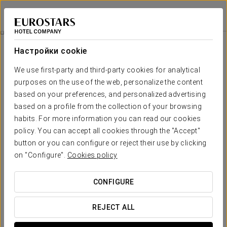
Áurea Palacio de la Tinta
МАЛАГА
Войти в Star Tr
Доступ В Термальный Комплекс
Настройки cookie
We use first-party and third-party cookies for analytical
purposes on the use of the web, personalize the content
based on your preferences, and personalized advertising
based on a profile from the collection of your browsing
habits. For more information you can read our cookies
policy. You can accept all cookies through the "Accept"
button or you can configure or reject their use by clicking
25 € за человека (для гостей отеля)
on "Configure".
Cookies policy
35 € за человека (для не проживающих)
Доступ в термальный комплекс
CONFIGURE
В термальном комплексе Áurea Palacio de la Tinta вас
REJECT ALL
ждёт опыт, созданный для того, чтобы отключиться от
повседневного ритма и восстановить внутреннее