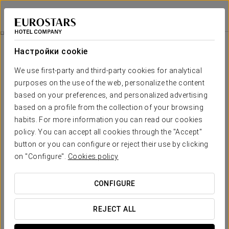
Áurea Palacio de Sober
ЛУГО - СОБЕР
Войти в Star Tr
Специальные Предложения
Настройки cookie
Специальные Предложения
We use first-party and third-party cookies for analytical
purposes on the use of the web, personalize the content
based on your preferences, and personalized advertising
based on a profile from the collection of your browsing
habits. For more information you can read our cookies
Pомантический опыт
policy. You can accept all cookies through the "Accept"
button or you can configure or reject their use by clicking
40€
on "Configure".
Cookies policy
ПОСМОТРЕТЬ ПРЕДЛОЖЕНИЕ
CONFIGURE
REJECT ALL