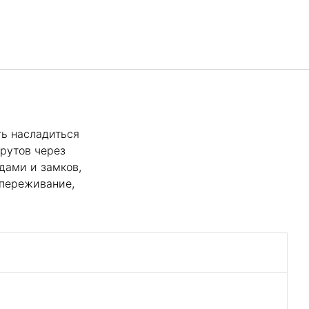
Русский
Войти в Star Traveler или
ть насладиться
рутов через
дами и замков,
 переживание,