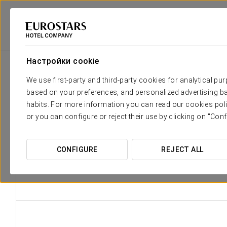
Eurostars Hotel Company
Испания
Луго - Собер
Áurea Palaci
Настройки cookie
We use first-party and third-party cookies for analytical pu
based on your preferences, and personalized advertising ba
В отеле Áurea
habits. For more information you can read our cookies poli
природой и
or you can configure or reject their use by clicking on "Conf
захватывающие
которые расс
CONFIGURE
REJECT ALL