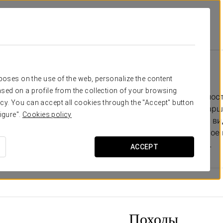
o De Sober
Entorno
Entorno
rposes on the use of the web, personalize the content
sed on a profile from the collection of your browsing
 Palacio de Sober мы предлагаем уникальную возможнос
cy. You can accept all cookies through the "Accept" button
 культурным наследием нашего региона. От пеших марш
igure".
Cookies policy
 пейзажи до смотровых площадок с неповторимыми ви
казывают историю Галисии. Погрузитесь в аутентичное
окружённое природной и архитектурной красотой.
ACCEPT
Походы