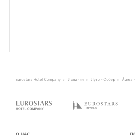
Eurostars Hotel Company
Испания
Луго - Собер
Áurea 
О НАС
П