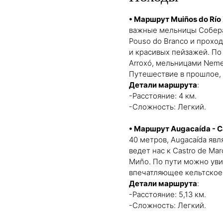
• Маршрут Muiños do Río
важные мельницы Собера
Pouso do Branco и прохо
и красивых пейзажей. П
Arroxó, мельницами Nemes
Путешествие в прошлое, 
Детали маршрута
:
-Расстояние: 4 км.
-Сложность: Легкий.
• Маршрут Augacaída - C
40 метров, Augacaída явл
ведет нас к Castro de Ma
Миño. По пути можно уви
впечатляющее кельтское
Детали маршрута
:
-Расстояние: 5,13 км.
-Сложность: Легкий.