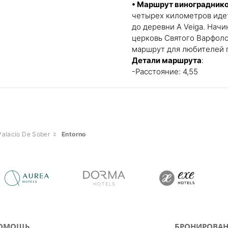
• Маршрут винограднико
четырех километров идет
до деревни A Veiga. Начи
церковь Святого Варфоло
маршрут для любителей 
Детали маршрута
:
-Расстояние: 4,55
Palacio De Sober
Entorno
ОМОЩЬ
БРОНИРОВАН