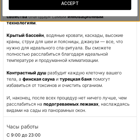
ACCEPT
оазис для души и тела. Царство воды, в котором со
знанием дела используются ее
терапевтические
свойства
благодаря самым
инновационным
технологиям
.
Крытый бассейн
, водяные кровати, каскады, высокие
краны, струи для шеи и поясницы, джакузи — все, что
нужно для идеального спа-ритуала. Вы сможете
полностью расслабиться благодаря идеальной
температуре и продуманной климатизации.
Контрастный душ
разбудит каждую клеточку вашего
тела, а
финская сауна
и
турецкая баня
помогут
избавиться от токсинов и очистить организм.
И, наконец, после всех процедур нет ничего лучше, чем
расслабиться на
подогреваемых лежаках
, наслаждаясь
видами на сады из панорамных окон.
Часы работы
С 9:00 до 23:00