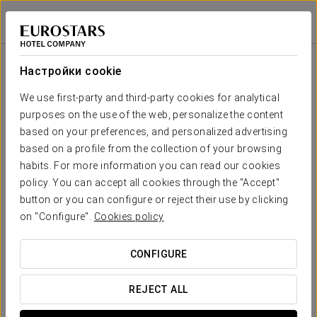
Спа
Áurea Palacio de Sober
ЛУГО - СОБЕР
Войти в Star Tr
Спа
Настройки cookie
We use first-party and third-party cookies for analytical
purposes on the use of the web, personalize the content
based on your preferences, and personalized advertising
based on a profile from the collection of your browsing
habits. For more information you can read our cookies
policy. You can accept all cookies through the "Accept"
button or you can configure or reject their use by clicking
on "Configure".
Cookies policy
CONFIGURE
Спа
REJECT ALL
Спа в гостинице
Aurea Palacio de Sober
— это настоящий