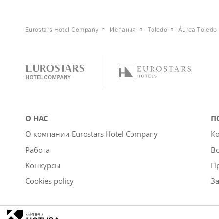
Eurostars Hotel Company
Испания
Toledo
Áurea Toledo
О НАС
П
О компании Eurostars Hotel Company
Ко
Работа
Во
Kонкурсы
П
Cookies policy
За