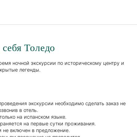
Русский
Войти в Star Traveler или
 себя Толедо
ремя ночной экскурсии по историческому центру и
скрытые легенды.
проведения экскурсии необходимо сделать заказ не
озвонив в отель.
только на испанском языке.
раняется на первые сутки проживания.
и не включен в предложение.
сеньям посещение не проводится.