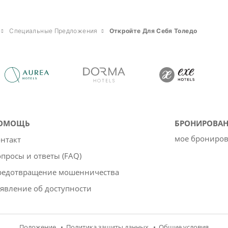
Специальные Предложения
Откройте Для Себя Толедо
ОМОЩЬ
БРОНИРОВАН
мое брониро
нтакт
просы и ответы (FAQ)
редотвращение мошенничества
явление об доступности
Положение
Политика защиты данных
Oбщие условия