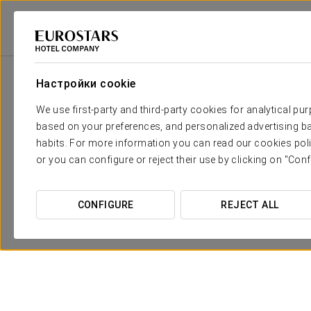
Eurostars Hotel Company
Испания
Toledo
Áurea Toledo
Специа
Настройки cookie
We use first-party and third-party cookies for analytical pu
based on your preferences, and personalized advertising ba
habits. For more information you can read our cookies poli
or you can configure or reject their use by clicking on "Conf
CONFIGURE
REJECT ALL