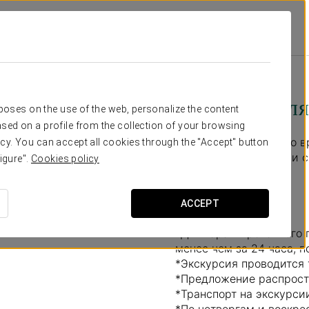
льные Предложения
Откройте Для Себя Толедо
12 евро на человека
Откройте для
rposes on the use of the web, personalize the content
sed on a profile from the collection of your browsing
Исследуйте Толедо во в
cy. You can accept all cookies through the "Accept" button
раскройте его тайны и 
igure".
Cookies policy
Летний сезон: 20:00.
Зимний сезон: 19:30.
ACCEPT
*Для гарантированного 
менее чем за 24 часа, п
*Экскурсия проводится 
*Предложение распрост
*Транспорт на экскурси
*По четвергам и воскре