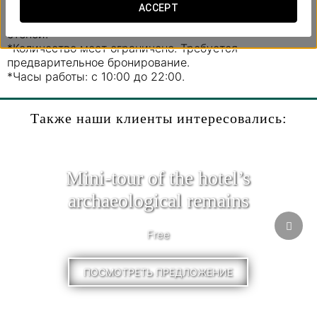
бассейн, паровую баню, vitality pool, а также зону с
ACCEPT
подогреваемой скамьёй и гималайской соляной
стеной.
*Количество мест ограничено. Требуется
предварительное бронирование.
*Часы работы: с 10:00 до 22:00.
Также наши клиенты интересовались:
Mini-tour of the hotel’s
archaeological remains
Free
ПОСМОТРЕТЬ ПРЕДЛОЖЕНИЕ