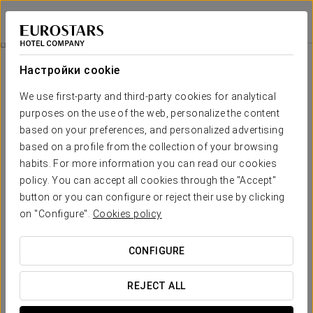
Áurea Toledo
ТОЛЕДО
Войти в Star Tr
Доступ В Спа
Настройки cookie
We use first-party and third-party cookies for analytical
purposes on the use of the web, personalize the content
based on your preferences, and personalized advertising
based on a profile from the collection of your browsing
habits. For more information you can read our cookies
policy. You can accept all cookies through the "Accept"
button or you can configure or reject their use by clicking
25 евро на человека
on "Configure".
Cookies policy
Доступ в спа
CONFIGURE
Отель Áurea Toledo приглашает вас посетить
полностью оборудованную спа-зону, где вы сможете
REJECT ALL
расслабиться и насладиться заслуженным 50-
минутным отдыхом. Спа-комплекс включает велнес-