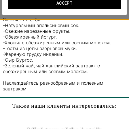
того, чтобы вы могли наслаждаться ими, не выходя
ACCEPT
из своей комнаты.
Включает в себя:
-Натуральный апельсиновый сок.
-Свежие нарезанные фрукты.
-Обезжиренный йогурт.
-Хлопья с обезжиренным или соевым молоком.
-Тосты из цельнозерновой муки.
-Жареную грудку индейки.
-Сыр Бургос.
-Зеленый чай, чай «английский завтрак» с
обезжиренным или соевым молоком.
Наслаждайтесь разнообразным и полезным
завтраком!
Также наши клиенты интересовались: