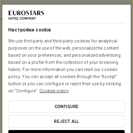
Áurea Toledo
ТОЛЕДО
Войти в Star Tr
Здоровый Завтрак
Настройки cookie
We use first-party and third-party cookies for analytical
purposes on the use of the web, personalize the content
based on your preferences, and personalized advertising
based on a profile from the collection of your browsing
habits. For more information you can read our cookies
policy. You can accept all cookies through the "Accept"
button or you can configure or reject their use by clicking
35 евро на человека
on "Configure".
Cookies policy
Здоровый завтрак
CONFIGURE
Мы знаем, что хороший завтрак необходим для того,
чтобы начать день с энергией. Поэтому мы
REJECT ALL
предлагаем вам широкий выбор полезных для
здоровья продуктов, которые идеально подходят для