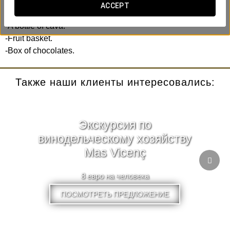
ACCEPT
Includes:
-A bottle of cava.
-Fruit basket.
-Box of chocolates.
Также наши клиенты интересовались:
Экскурсия по
винодельческому хозяйству
Mas Vicenç
8 евро на человека
ПОСМОТРЕТЬ ПРЕДЛОЖЕНИЕ