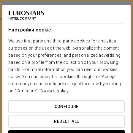
Crisol La Selva
ТАРРАГОНА - ЛА-СЕЛЬВА-ДЕЛЬ-КАМП
Войти в Star Tr
Pомантический Опыт
Настройки cookie
We use first-party and third-party cookies for analytical
purposes on the use of the web, personalize the content
based on your preferences, and personalized advertising
based on a profile from the collection of your browsing
habits. For more information you can read our cookies
policy. You can accept all cookies through the "Accept"
button or you can configure or reject their use by clicking
on "Configure".
Cookies policy
18 €
Pомантический опыт
CONFIGURE
If you are preparing a trip as a couple and your next
destination is Crisol La Selva, our romantic experience is all
REJECT ALL
you need to make your visit unforgettable.