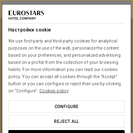
Crisol Riosol
ЛЕОН
Войти в Star Tr
Настройки cookie
We use first-party and third-party cookies for analytical
purposes on the use of the web, personalize the content
Crisol Riosol
based on your preferences, and personalized advertising
based on a profile from the collection of your browsing
ЛЕОН
habits. For more information you can read our cookies
policy. You can accept all cookies through the "Accept"
button or you can configure or reject their use by clicking
on "Configure".
Cookies policy
CONFIGURE
КОГДА ВЫ ХОТИТЕ ОТПРАВИТЬСЯ В ПУТЕШЕСТВИЕ?
REJECT ALL

