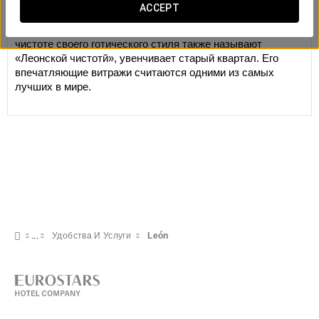
Кафедральный Собор в Леоне
ACCEPT
Леонский Кафедральный Собор, который благодаря
чистоте своего готического стиля также называют
«Леонской чистотй», увенчивает старый квартал. Его
впечатляющие витражи считаются одними из самых
лучших в мире.
Удобства И Услуги
León