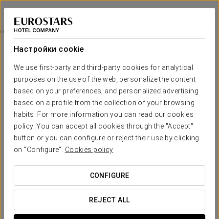
Crisol Riosol
ЛЕОН
Войти в Star Tr
Специальные Предложения
Настройки cookie
Специальные Предложения
We use first-party and third-party cookies for analytical
purposes on the use of the web, personalize the content
based on your preferences, and personalized advertising
based on a profile from the collection of your browsing
habits. For more information you can read our cookies
Pомантический опыт
policy. You can accept all cookies through the "Accept"
button or you can configure or reject their use by clicking
12 €
on "Configure".
Cookies policy
ПОСМОТРЕТЬ ПРЕДЛОЖЕНИЕ
CONFIGURE
REJECT ALL