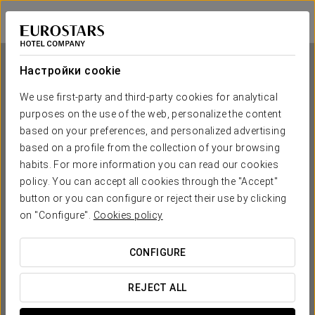
Eurostars Arenas de Pinto
МАДРИД - ПИНТО
Войти в Star Tr
Настройки cookie
We use first-party and third-party cookies for analytical
purposes on the use of the web, personalize the content
Eurostars Arenas de Pinto
based on your preferences, and personalized advertising
based on a profile from the collection of your browsing
МАДРИД - ПИНТО
habits. For more information you can read our cookies
policy. You can accept all cookies through the "Accept"
button or you can configure or reject their use by clicking
on "Configure".
Cookies policy
CONFIGURE
КОГДА ВЫ ХОТИТЕ ОТПРАВИТЬСЯ В ПУТЕШЕСТВИЕ?
REJECT ALL

