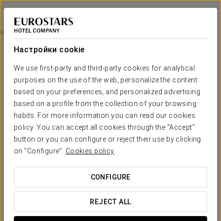
Eurostars Arenas de Pinto
МАДРИД - ПИНТО
Войти в Star Tr
Pомантический Опыт
Настройки cookie
We use first-party and third-party cookies for analytical
purposes on the use of the web, personalize the content
based on your preferences, and personalized advertising
based on a profile from the collection of your browsing
habits. For more information you can read our cookies
policy. You can accept all cookies through the "Accept"
button or you can configure or reject their use by clicking
14 €
on "Configure".
Cookies policy
Pомантический опыт
CONFIGURE
Превратите ваше пребывание в незабываемый момент.
REJECT ALL
В отеле Eurostars Arenas de Pinto мы приглашаем вас