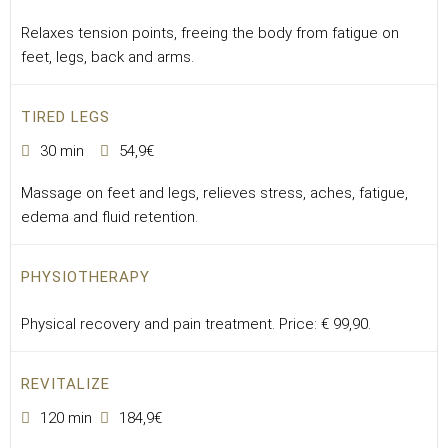
Relaxes tension points, freeing the body from fatigue on
feet, legs, back and arms.
TIRED LEGS
30 min
54,9€
Massage on feet and legs, relieves stress, aches, fatigue,
edema and fluid retention.
PHYSIOTHERAPY
Physical recovery and pain treatment. Price: € 99,90.
REVITALIZE
120 min
184,9€