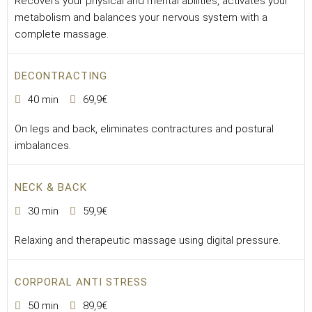
Recovers your physical and mental abilities, activates your
metabolism and balances your nervous system with a
complete massage.
DECONTRACTING
40 min
69,9€
On legs and back, eliminates contractures and postural
imbalances.
NECK & BACK
30 min
59,9€
Relaxing and therapeutic massage using digital pressure.
CORPORAL ANTI STRESS
50 min
89,9€