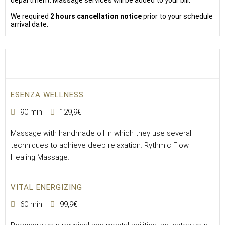
department. Massage services will be added to your bill.
We required
2 hours cancellation notice
prior to your schedule
arrival date.
ESENZA WELLNESS
90 min
129,9€
Massage with handmade oil in which they use several
techniques to achieve deep relaxation. Rythmic Flow
Healing Massage.
VITAL ENERGIZING
60 min
99,9€