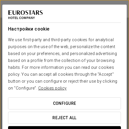
Eurostars Centrum Alicante
ALICANTE
Войти в Star Tr
Настройки cookie
We use first-party and third-party cookies for analytical
purposes on the use of the web, personalize the content
Eurostars Centrum Alicante
based on your preferences, and personalized advertising
based on a profile from the collection of your browsing
ALICANTE
habits. For more information you can read our cookies
policy. You can accept all cookies through the "Accept"
button or you can configure or reject their use by clicking
on "Configure".
Cookies policy
CONFIGURE
КОГДА ВЫ ХОТИТЕ ОТПРАВИТЬСЯ В ПУТЕШЕСТВИЕ?
REJECT ALL

