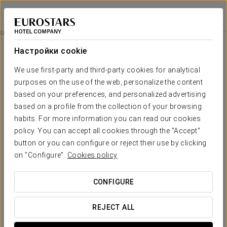
Eurostars Centrum Alicante
ALICANTE
Войти в Star Tr
Номера
Настройки cookie
Номера
Необходимые вам комфорт и
We use first-party and third-party cookies for analytical
отдых
purposes on the use of the web, personalize the content
based on your preferences, and personalized advertising
based on a profile from the collection of your browsing
Отель Eurostars Centrum Alicante предоставляет в ваше
habits. For more information you can read our cookies
распоряжение 149 номеров, отличающихся спокойной и
уютной атмосферой, самым современным оснащением в
policy. You can accept all cookies through the "Accept"
сочетании с оформлением в теплых тонах, чтобы вы
button or you can configure or reject their use by clicking
чувствовали себя как дома.
on "Configure".
Cookies policy
Обилие естественного света и разнообразные удобства
идеально подходят для полноценного отдыха, чтобы вам не
CONFIGURE
пришлось ни о чем беспокоиться.
REJECT ALL
ОСНОВНЫЕ УСЛУГИ