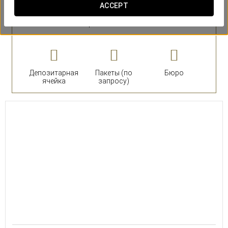
ACCEPT
номера
Люкс
Депозитарная
Пакеты (по
Бюро
ячейка
запросу)
22