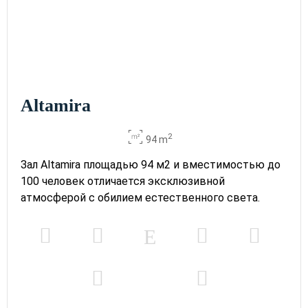
Altamira +
Balmis
2
160
180
100
-
-
190
202 m
x m
altura
Bernácer +
Altamira
Canalejas
2
120
140
90
52
54
170
145 m
x m
2
94 m
altura
Зал Altamira площадью 94 м2 и вместимостью до
Пространство
Центрум
100 человек отличается эксклюзивной
2
-
100
-
-
-
-
144 m
атмосферой с обилием естественного света.
x m
altura