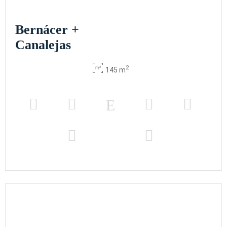
Bernácer +
Canalejas
2
145 m