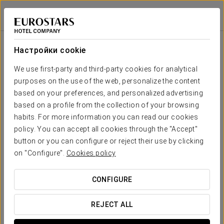
Eurostars Centrum Alicante
ALICANTE
Войти в Star Tr
Зала
П-
Совет
Класс
Банкет
Банкет
Театр
Кабаре
образная
директоров
Настройки cookie
Altamira
2
94 m
Ваше мероприятие в
We use first-party and third-party cookies for analytical
80
90
50
36
38
100
x m
purposes on the use of the web, personalize the content
altura
based on your preferences, and personalized advertising
Balmis
based on a profile from the collection of your browsing
2
104 m
70
80
50
36
38
110
habits. For more information you can read our cookies
x m
ЗАПРОСИТЬ СМЕТУ
policy. You can accept all cookies through the "Accept"
altura
button or you can configure or reject their use by clicking
Bernacer
on "Configure".
Cookies policy
2
68 m
40
50
40
24
26
70
x m
altura
CONFIGURE
Canalejas
2
REJECT ALL
77 m
40
60
45
24
26
70
x m