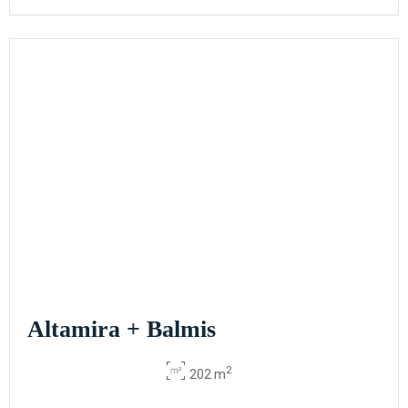
Altamira + Balmis
2
202 m