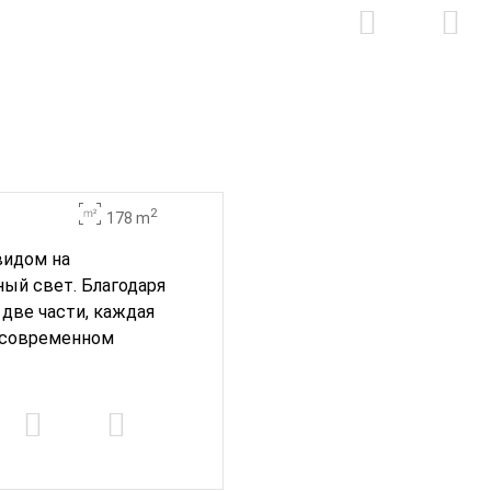
2
178 m
видом на
ный свет. Благодаря
две части, каждая
в современном