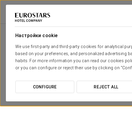
2
Зала
M
Размеры
Салон VIP
2
x
Настройки cookie
34 m
We use first-party and third-party cookies for analytical pu
Конференц-зал
2
x
178 m
based on your preferences, and personalized advertising ba
habits. For more information you can read our cookies poli
or you can configure or reject their use by clicking on "Conf
CONFIGURE
REJECT ALL