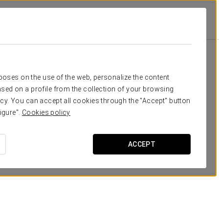
Класс
Банкет
Банкет
П-образ
-
-
-
10
Ваше мероприятие в
rposes on the use of the web, personalize the content
-
-
70
-
sed on a profile from the collection of your browsing
cy. You can accept all cookies through the "Accept" button
igure".
Cookies policy
ЗАПРОСИТЬ СМЕТУ
ACCEPT