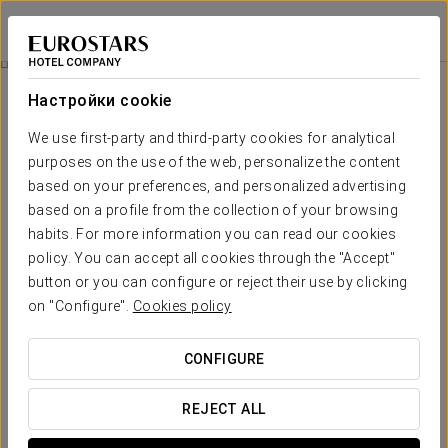
Eurostars Das Artes
ПОРТУ
Войти в Star Tr
Специальные Предложения
Настройки cookie
Специальные Предложения
We use first-party and third-party cookies for analytical
purposes on the use of the web, personalize the content
based on your preferences, and personalized advertising
based on a profile from the collection of your browsing
habits. For more information you can read our cookies
Гурманский опыт
policy. You can accept all cookies through the "Accept"
button or you can configure or reject their use by clicking
50 €
on "Configure".
Cookies policy
ПОСМОТРЕТЬ ПРЕДЛОЖЕНИЕ
CONFIGURE
REJECT ALL