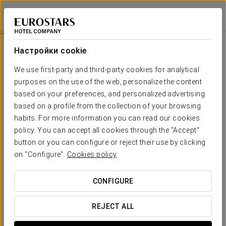
Eurostars Das Artes
ПОРТУ
Войти в Star Tr
Гребля
Настройки cookie
We use first-party and third-party cookies for analytical
purposes on the use of the web, personalize the content
based on your preferences, and personalized advertising
based on a profile from the collection of your browsing
habits. For more information you can read our cookies
policy. You can accept all cookies through the "Accept"
button or you can configure or reject their use by clicking
20 €
on "Configure".
Cookies policy
Гребля
CONFIGURE
Перейти с потоком с наилучшим сценарием ... древних
мостов и Порто Всемирного наследия. Также
REJECT ALL
пользуются визит в винные погреба и