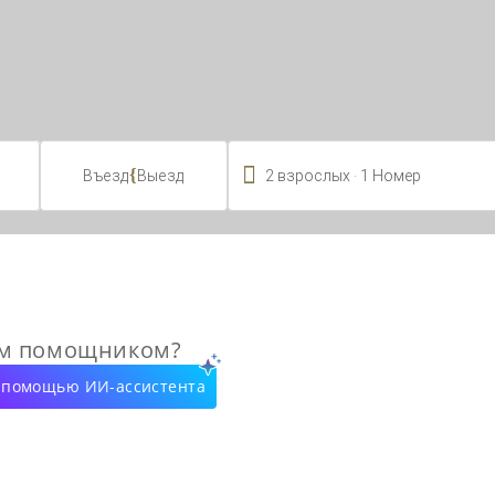

.
{
2
взрослых
1
Номер
Въезд
Выезд
ым помощником?
с помощью ИИ-ассистента