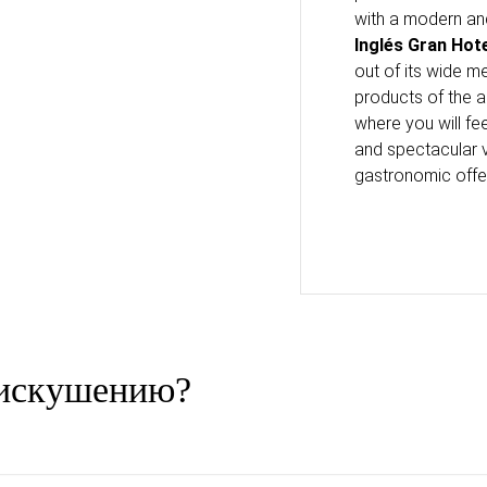
with a modern and
Inglés Gran Hot
out of its wide m
products of the a
where you will fee
and spectacular 
gastronomic offer
 искушению?