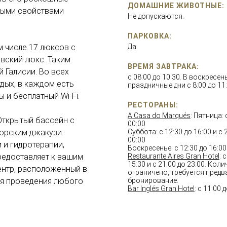
ДОМАШНИЕ ЖИВОТНЫЕ:
ными свойствами
Не допускаются.
ПАРКОВКА:
ом числе 17 люксов с
Да.
евский люкс. Таким
ВРЕМЯ ЗАВТРАКА:
 Галисии. Во всех
с 08:00 до 10:30. В воскресен
дых, в каждом есть
праздничные дни с 8:00 до 11:
 и бесплатный Wi-Fi.
РЕСТОРАНЫ:
A Casa do Marqués
: Пятница: 
с Открытый бассейн с
00:00
морским джакузи
Суббота: с 12:30 до 16:00 и с 
00:00
 и гидротерапии,
Воскресенье: с 12:30 до 16:00
предоставляет к вашим
Restaurante Aires Gran Hotel
: 
15:30 и с 21:00 до 23:00. Кол
ентр, расположенный в
ограничено, требуется пред
ля проведения любого
бронирование.
Bar Inglés Gran Hotel
: с 11:00 