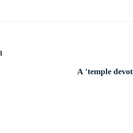
а
A 'temple devot