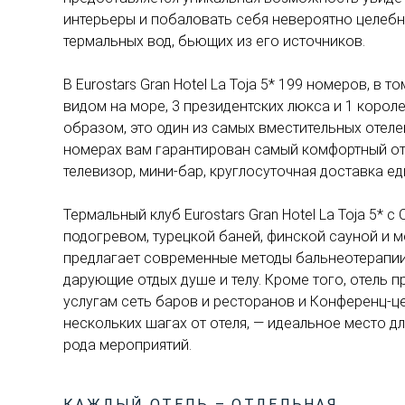
интерьеры и побаловать себя невероятно целеб
термальных вод, бьющих из его источников.
В Eurostars Gran Hotel La Toja 5* 199 номеров, в т
видом на море, 3 президентских люкса и 1 корол
образом, это один из самых вместительных отелей
номерах вам гарантирован самый комфортный от
телевизор, мини-бар, круглосуточная доставка еды
Термальный клуб Eurostars Gran Hotel La Toja 5* 
подогревом, турецкой баней, финской сауной и 
предлагает современные методы бальнеотерапии
дарующие отдых душе и телу. Кроме того, отель 
услугам сеть баров и ресторанов и Конференц-ц
нескольких шагах от отеля, — идеальное место д
рода мероприятий.
КАЖДЫЙ ОТЕЛЬ – ОТДЕЛЬНАЯ