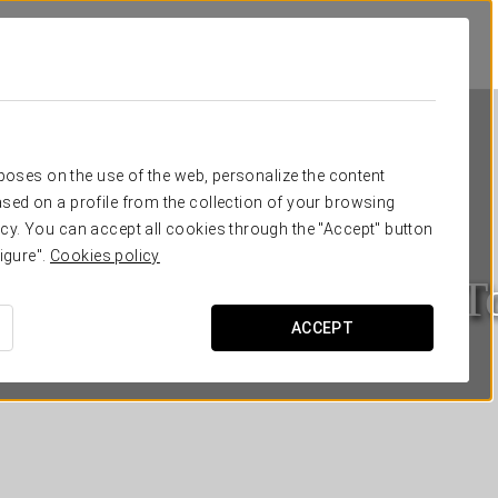
rposes on the use of the web, personalize the content
sed on a profile from the collection of your browsing
cy. You can accept all cookies through the "Accept" button
igure".
Cookies policy
rostars Gran Hotel La T
ACCEPT
ПОНТЕВЕДРА - О-ГРОВЕ