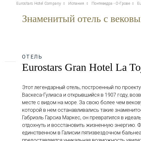
Eurostars Hotel Company
Испания
Понтеведра - О-Грове
Eu
Знаменитый отель с вековы
ОТЕЛЬ
Eurostars Gran Hotel La To
Этот легендарный отель, построенный по проекту
Васкеса-Гулиаса и открывшийся в 1907 году, во
месте с видом на море. За свою более чем веков
которой в нем останавливались такие знаменитос
Габриэль Гарсиа Маркес, он превратился в идеал
отдохнуть и восстановить жизненную энергию. Ф
единственном в Галисии пятизвездочном бальнеа
предоставляется уникальная возможность увиде