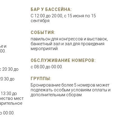
БАР У БАССЕЙНА:
С 12:00 до 20:00, с 15 июня по 15
сентября
СОБЫТИЯ:
павильон для конгрессов и выставок,
банкетный зал и зал для проведения
ье и
мероприятий.
00.
ОБСЛУЖИВАНИЕ НОМЕРОВ:
с 08:00 до 00:00.
с 20:30 до
ГРУППЫ:
20:30 до
Бронирование более 5 номеров может
подлежать особым условиям оплаты и
с 13:30 до
дополнительным сборам.
ичество мест
варительное
до 00:00.