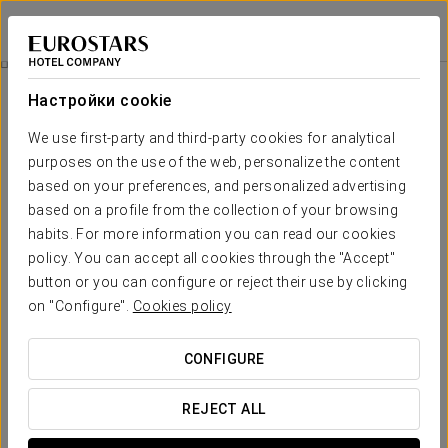
Eurostars Gran Hotel La Toja
ПОНТЕВЕДРА - О-ГРОВЕ
Войти в Star Tr
Номера
Настройки cookie
Номера
Необходимые вам комфорт и
We use first-party and third-party cookies for analytical
отдых
purposes on the use of the web, personalize the content
based on your preferences, and personalized advertising
based on a profile from the collection of your browsing
В
Eurostars Gran Hotel La Toja 5*
199 номеров, большая
habits. For more information you can read our cookies
часть их имеет террасу и великолепный вид на море или
сад. Всего в отеле 128 стандартных двухместных нмоеров,
policy. You can accept all cookies through the "Accept"
5 двухместных номеров повышенной комфортности, 37
button or you can configure or reject their use by clicking
стандартных двухместных с видом на море, 17 люксов с
on "Configure".
Cookies policy
видом на море, 3 президентских люкса и 1 королевский
люкс. Вы будете иметь номера, приспособленные для
гостей с ограниченными физическими возможностями по
CONFIGURE
запросу.
ОСНОВНЫЕ УСЛУГИ
REJECT ALL