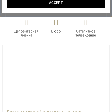
ACCEPT
номера
Люксы
Депозитарная
Бюро
Сателитное
ячейка
телевидение
22