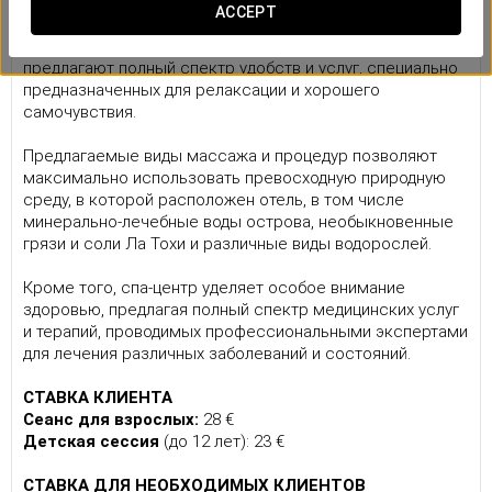
Наша бальнеолечебница
ACCEPT
Спа и термальный клуб Eurostars Gran Hotel La Toja 5 *
предлагают полный спектр удобств и услуг, специально
предназначенных для релаксации и хорошего
самочувствия.
Предлагаемые виды массажа и процедур позволяют
максимально использовать превосходную природную
среду, в которой расположен отель, в том числе
минерально-лечебные воды острова, необыкновенные
грязи и соли Ла Тохи и различные виды водорослей.
Кроме того, спа-центр уделяет особое внимание
здоровью, предлагая полный спектр медицинских услуг
и терапий, проводимых профессиональными экспертами
для лечения различных заболеваний и состояний.
СТАВКА КЛИЕНТА
Сеанс для взрослых:
28 €
Детская сессия
(до 12 лет): 23 €
СТАВКА ДЛЯ НЕОБХОДИМЫХ КЛИЕНТОВ