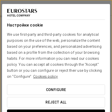
Eurostars Gran Hotel La Toja
ПОНТЕВЕДРА - О-ГРОВЕ
Войти в Star Tr
Бальнео И Термальный Клуб
Настройки cookie
Бальнео и термальный клуб
We use first-party and third-party cookies for analytical
purposes on the use of the web, personalize the content
based on your preferences, and personalized advertising
based on a profile from the collection of your browsing
habits. For more information you can read our cookies
policy. You can accept all cookies through the "Accept"
button or you can configure or reject their use by clicking
on "Configure".
Cookies policy
CONFIGURE
REJECT ALL