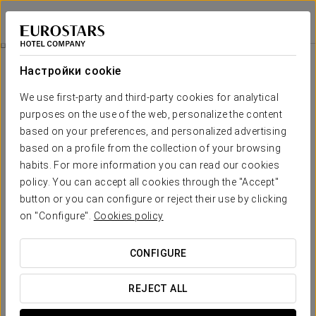
Eurostars Gran Hotel La Toja
ПОНТЕВЕДРА - О-ГРОВЕ
Войти в Star Tr
Гастрономические Дни Галисии
Настройки cookie
We use first-party and third-party cookies for analytical
purposes on the use of the web, personalize the content
based on your preferences, and personalized advertising
based on a profile from the collection of your browsing
habits. For more information you can read our cookies
policy. You can accept all cookies through the "Accept"
button or you can configure or reject their use by clicking
Гастрономические дни Галисии
on "Configure".
Cookies policy
С 15 июня по 15 сентября ресторан Ensenada в Eurostars
CONFIGURE
Gran Hotel La Toja становится местом
гастрономического путешествия по Галисии. Это
REJECT ALL
праздник традиционной галисийской кухни, который