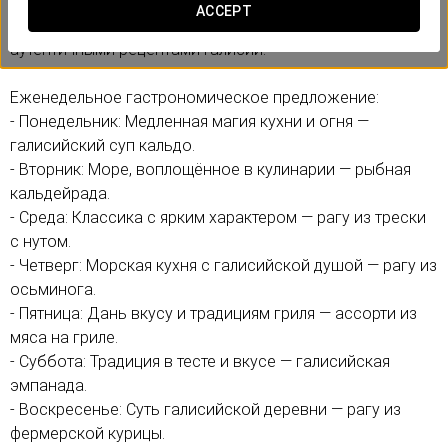
день за днём раскрывает вкусы Атлантики и внутренних
ACCEPT
районов региона через блюда, вдохновлённые самыми
аутентичными рецептами Галисии.
Еженедельное гастрономическое предложение:
- Понедельник: Медленная магия кухни и огня —
галисийский суп кальдо.
- Вторник: Море, воплощённое в кулинарии — рыбная
кальдейрада.
- Среда: Классика с ярким характером — рагу из трески
с нутом.
- Четверг: Морская кухня с галисийской душой — рагу из
осьминога.
- Пятница: Дань вкусу и традициям гриля — ассорти из
мяса на гриле.
- Суббота: Традиция в тесте и вкусе — галисийская
эмпанада.
- Воскресенье: Суть галисийской деревни — рагу из
фермерской курицы.