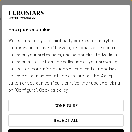
Eurostars Gran Vía
ГРАНАДА
Войти в Star Tr
Flamenco Experience
Настройки cookie
We use first-party and third-party cookies for analytical
purposes on the use of the web, personalize the content
based on your preferences, and personalized advertising
based on a profile from the collection of your browsing
habits. For more information you can read our cookies
policy. You can accept all cookies through the "Accept"
button or you can configure or reject their use by clicking
Flamenco Experience
on "Configure".
Cookies policy
Come and meet us and enjoy a flamenco show inside an
CONFIGURE
authentic cave in the Sacromonte of Granada.
REJECT ALL
Персонализируйте своё пребывание, добавив этот